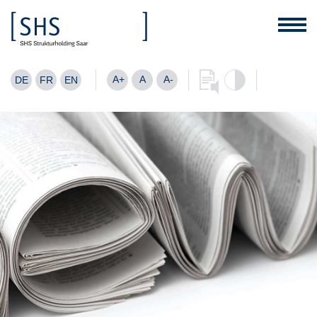
A+
A
A-
DE
FR
EN