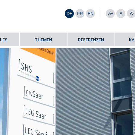
A+
A
A-
DE
FR
EN
LES
THEMEN
REFERENZEN
KA