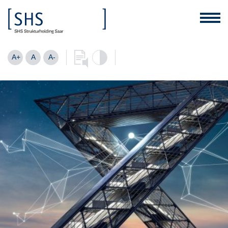
A+
A
A-