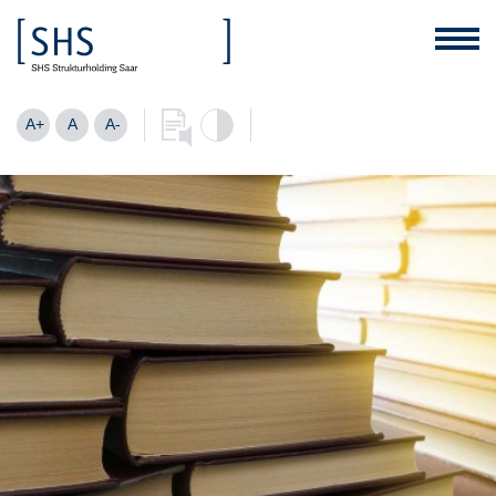
A+
A
A-