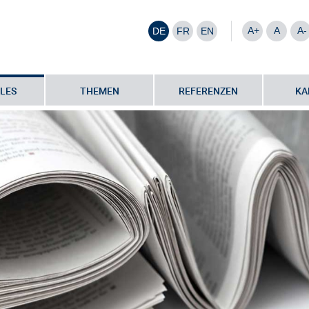
A+
A
A-
DE
FR
EN
LES
THEMEN
REFERENZEN
KA