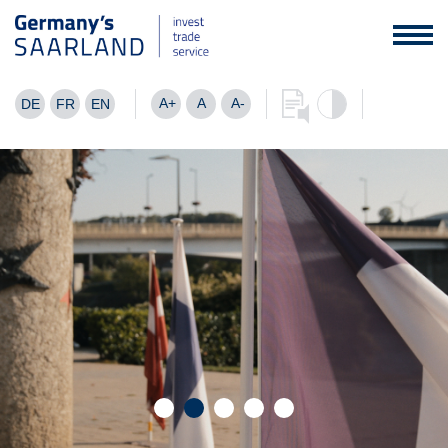
A+
A
A-
DE
FR
EN