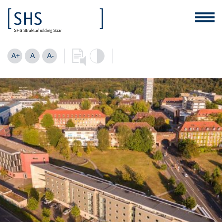
A+
A
A-