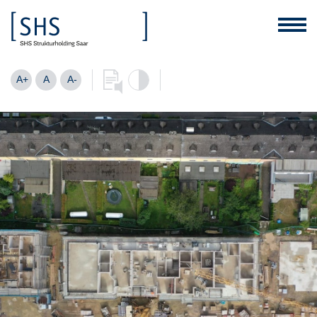
A+
A
A-