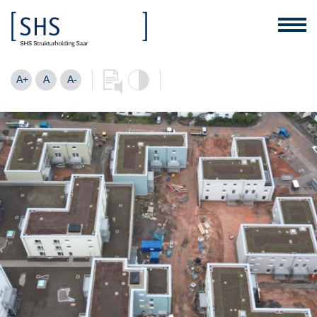
A+
A
A-