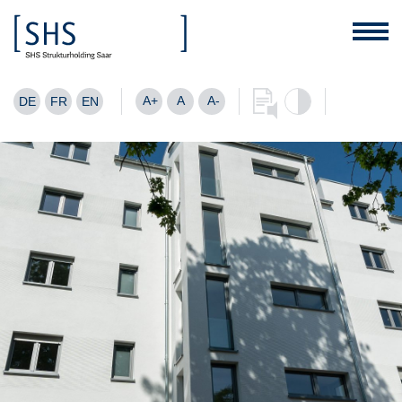
A+
A
A-
DE
FR
EN