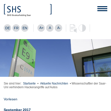
A+
A
A-
DE
FR
EN
Sie sind hier:
Startseite
•
Aktuelle Nachrichten
•
Wissenschaftler der Saar-
Uni verhindern Hackerangriffe auf Autos
Vorlesen
September 2017