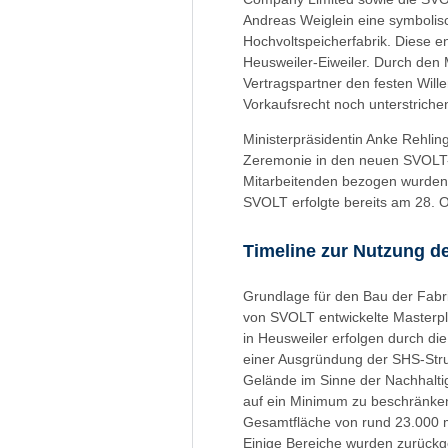
Andreas Weiglein eine symbolisc
Hochvoltspeicherfabrik. Diese 
Heusweiler-Eiweiler. Durch den 
Vertragspartner den festen Wille
Vorkaufsrecht noch unterstrichen
Ministerpräsidentin Anke Rehlin
Zeremonie in den neuen SVOLT-B
Mitarbeitenden bezogen wurden. 
SVOLT erfolgte bereits am 28. 
Timeline zur Nutzung d
Grundlage für den Bau der Fabri
von SVOLT entwickelte Master
in Heusweiler erfolgen durch d
einer Ausgründung der SHS-Struk
Gelände im Sinne der Nachhalt
auf ein Minimum zu beschränke
Gesamtfläche von rund 23.000 m
Einige Bereiche wurden zurückg