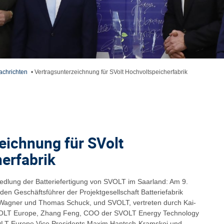
achrichten
•
Vertragsunterzeichnung für SVolt Hochvoltspeicherfabrik
eichnung für SVolt
erfabrik
siedlung der Batteriefertigung von SVOLT im Saarland: Am 9.
den Geschäftsführer der Projektgesellschaft Batteriefabrik
-Wagner und Thomas Schuck, und SVOLT, vertreten durch Kai-
VOLT Europe, Zhang Feng, COO der SVOLT Energy Technology
LT Europe Vice Presidents Maxim Hantsch-Kramskoj und