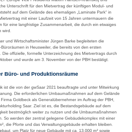
he Unterschrift für den Mietvertrag der künftigen Modul- und
entsteht auf dem Gelände des ehemaligen „Laminate Park“ in
Mietvertrag mit einer Laufzeit von 15 Jahren untermauern die
n für eine langfristige Zusammenarbeit, die durch ein etwaiges
 wird.
ger und Wirtschaftsminister Jürgen Barke begleiteten die
üroräumen in Heusweiler, die bereits von den ersten
Die offizielle, formelle Unterzeichnung des Mietvertrags durch
Oktober und wurde am 3. November von der PBH bestätigt.
er Büro- und Produktionsräume
k ist die von der gwSaar 2021 beauftragte und unter Mitwirkung
planung. Die erforderlichen Umbaumaßnahmen auf dem Gelände
ie Firma Goldbeck als Generalübernehmer im Auftrag der PBH,
turholding Saar. Ziel ist es, die Bestandsgebäude auf dem
igkeit bestmöglich weiter zu nutzen und die Umbaumaßnahmen
n. So werden der zentral gelegene Gebäudekomplex mit einer
², die Pforte und das Verwaltungsgebäude erhalten bleiben.
ebaut, um Platz für neue Gebäude mit ca. 13.000 m² sowie