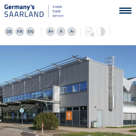
A+
A
A-
DE
FR
EN