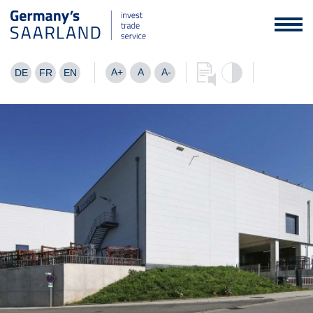
A+
A
A-
DE
FR
EN