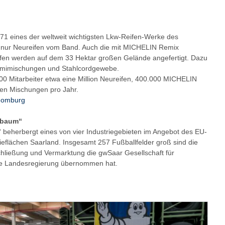
971 eines der weltweit wichtigsten Lkw-Reifen-Werke des
t nur Neureifen vom Band. Auch die mit MICHELIN Remix
fen werden auf dem 33 Hektar großen Gelände angefertigt. Dazu
mmimischungen und Stahlcordgewebe.
00 Mitarbeiter etwa eine Million Neureifen, 400.000 MICHELIN
en Mischungen pro Jahr.
homburg
rbaum“
beherbergt eines von vier Industriegebieten im Angebot des EU-
ieflächen Saarland. Insgesamt 257 Fußballfelder groß sind die
schließung und Vermarktung die gwSaar Gesellschaft für
die Landesregierung übernommen hat.