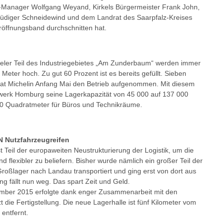
-Manager Wolfgang Weyand, Kirkels Bürgermeister Frank John,
diger Schneidewind und dem Landrat des Saarpfalz-Kreises
röffnungsband durchschnitten hat.
keler Teil des Industriegebietes „Am Zunderbaum“ werden immer
 Meter hoch. Zu gut 60 Prozent ist es bereits gefüllt. Sieben
at Michelin Anfang Mai den Betrieb aufgenommen. Mit diesem
werk Homburg seine Lagerkapazität von 45 000 auf 137 000
 Quadratmeter für Büros und Technikräume.
N Nutzfahrzeugreifen
t Teil der europaweiten Neustrukturierung der Logistik, um die
d flexibler zu beliefern. Bisher wurde nämlich ein großer Teil der
roßlager nach Landau transportiert und ging erst von dort aus
g fällt nun weg. Das spart Zeit und Geld.
mber 2015 erfolgte dank enger Zusammenarbeit mit den
 die Fertigstellung. Die neue Lagerhalle ist fünf Kilometer vom
entfernt.