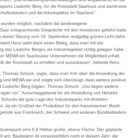
eparks Lisdorfer Berg, für die Kreisstadt Saarlouis und damit eine
haftsstandort und die Arbeitsplätze im Saarland.“
wurden möglich, nachdem die landeseigene
wSaar entsprechende Gespräche mit den Investoren geführt hatte
in seiner Sitzung vom 19. September endgültig grünes Licht dafür
land Henz sieht darin einen Beleg, dass man mit der
g des Lisdorfer Berges als Industriegebiet richtig gelegen habe.
der MEWA ein Saarlouiser Unternehmen die Möglichkeit erhält,
lb der Kreisstadt zu erhalten und auszubauen“, betonte Henz.
, Thomas Schuck, sagte, dass man froh über die Ansiedlung der
 und MEWA sei und zeigte sich überzeugt, dass weitere positive
 Lisdorfer Berg folgten. Thomas Schuck: „Uns liegen weitere
ragen vor.“ Ausschlaggebend für die Ansiedlung von Helvetia
Schucks die gute Lage des Industrieparks mit direktem
4, da ein Großteil der Produktion für den französischen Markt
ngebote aus Frankreich, der Schweiz und anderen Bundesländern
ndustriepark eine 6,8 Hektar große, ebene Fläche. Der geplante
qm; Baubeginn ist voraussichtlich noch in diesem Jahr; die