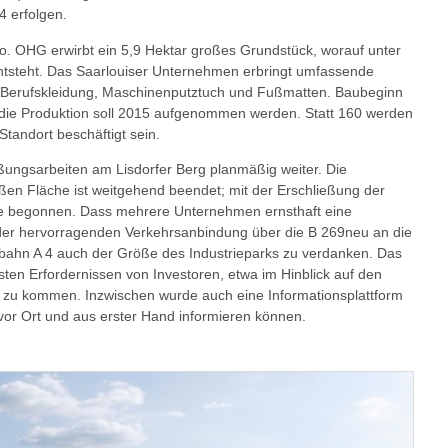
4 erfolgen.
o. OHG erwirbt ein 5,9 Hektar großes Grundstück, worauf unter
tsteht. Das Saarlouiser Unternehmen erbringt umfassende
r Berufskleidung, Maschinenputztuch und Fußmatten. Baubeginn
 die Produktion soll 2015 aufgenommen werden. Statt 160 werden
tandort beschäftigt sein.
ßungsarbeiten am Lisdorfer Berg planmäßig weiter. Die
ßen Fläche ist weitgehend beendet; mit der Erschließung der
 begonnen. Dass mehrere Unternehmen ernsthaft eine
der hervorragenden Verkehrsanbindung über die B 269neu an die
obahn A 4 auch der Größe des Industrieparks zu verdanken. Das
hsten Erfordernissen von Investoren, etwa im Hinblick auf den
 zu kommen. Inzwischen wurde auch eine Informationsplattform
 vor Ort und aus erster Hand informieren können.