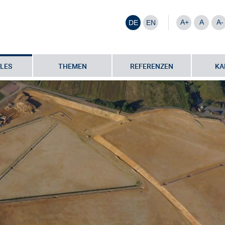
A+
A
A-
DE
EN
LES
THEMEN
REFERENZEN
KA