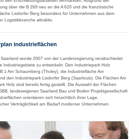
 zu den Erschließungsarbeiten vermarkten. Aufgrund der
ng über die B 269 neu an die A 620 und die französische
nfläche Lisdorfer Berg besonders für Unternehmen aus dem
Logistikbranche attraktiv.
plan Industrieflächen
n Saarland wurde 2007 von der Landesregierung verabschiedet
ße Industriegebiete zu entwickeln: Den Industriepark Holz
AB 1 Am Schaumberg (Tholey), die Industriefläche Am
d den Industriepark Lisdorfer Berg (Saarlouis). Die Flächen Am
 Holz sind bereits fertig gestellt. Die Auswahl der Flächen
r SBB, landeseigenen Saarland Bau und Boden Projektgesellschaft
trieflächen orientieren sich hinsichtlich ihrer Lage,
cher Verträglichkeit am Bedarf moderner Unternehmen.