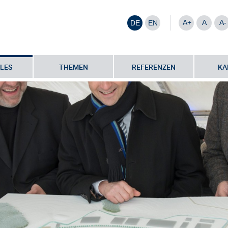
A+
A
A-
DE
EN
LES
THEMEN
REFERENZEN
KA