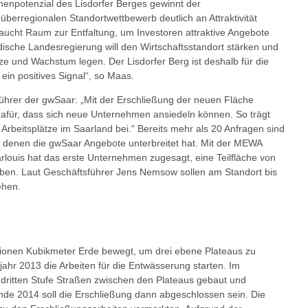
henpotenzial des Lisdorfer Berges gewinnt der
überregionalen Standortwettbewerb deutlich an Attraktivität
 braucht Raum zur Entfaltung, um Investoren attraktive Angebote
ische Landesregierung will den Wirtschaftsstandort stärken und
tze und Wachstum legen. Der Lisdorfer Berg ist deshalb für die
in positives Signal“, so Maas.
hrer der gwSaar: „Mit der Erschließung der neuen Fläche
dafür, dass sich neue Unternehmen ansiedeln können. So trägt
Arbeitsplätze im Saarland bei.“ Bereits mehr als 20 Anfragen sind
 denen die gwSaar Angebote unterbreitet hat. Mit der MEWA
louis hat das erste Unternehmen zugesagt, eine Teilfläche von
en. Laut Geschäftsführer Jens Nemsow sollen am Standort bis
ehen.
llionen Kubikmeter Erde bewegt, um drei ebene Plateaus zu
jahr 2013 die Arbeiten für die Entwässerung starten. Im
 dritten Stufe Straßen zwischen den Plateaus gebaut und
nde 2014 soll die Erschließung dann abgeschlossen sein. Die