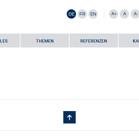
A+
A
A-
DE
FR
EN
LES
THEMEN
REFERENZEN
KA
artner
•
Roman Grethel | LEGS