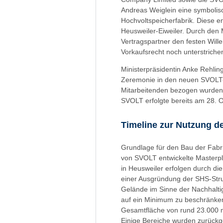
Andreas Weiglein eine symbolisc
Hochvoltspeicherfabrik. Diese 
Heusweiler-Eiweiler. Durch den 
Vertragspartner den festen Wille
Vorkaufsrecht noch unterstrichen
Ministerpräsidentin Anke Rehlin
Zeremonie in den neuen SVOLT-B
Mitarbeitenden bezogen wurden. 
SVOLT erfolgte bereits am 28. 
Timeline zur Nutzung d
Grundlage für den Bau der Fabri
von SVOLT entwickelte Master
in Heusweiler erfolgen durch d
einer Ausgründung der SHS-Struk
Gelände im Sinne der Nachhalt
auf ein Minimum zu beschränke
Gesamtfläche von rund 23.000 m
Einige Bereiche wurden zurückg