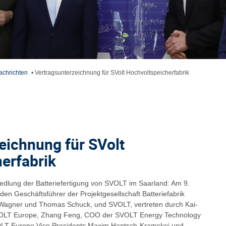
achrichten
•
Vertragsunterzeichnung für SVolt Hochvoltspeicherfabrik
eichnung für SVolt
erfabrik
siedlung der Batteriefertigung von SVOLT im Saarland: Am 9.
den Geschäftsführer der Projektgesellschaft Batteriefabrik
-Wagner und Thomas Schuck, und SVOLT, vertreten durch Kai-
VOLT Europe, Zhang Feng, COO der SVOLT Energy Technology
LT Europe Vice Presidents Maxim Hantsch-Kramskoj und