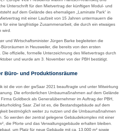
he Unterschrift für den Mietvertrag der künftigen Modul- und
entsteht auf dem Gelände des ehemaligen „Laminate Park“ in
Mietvertrag mit einer Laufzeit von 15 Jahren untermauern die
n für eine langfristige Zusammenarbeit, die durch ein etwaiges
 wird.
ger und Wirtschaftsminister Jürgen Barke begleiteten die
üroräumen in Heusweiler, die bereits von den ersten
Die offizielle, formelle Unterzeichnung des Mietvertrags durch
Oktober und wurde am 3. November von der PBH bestätigt.
er Büro- und Produktionsräume
k ist die von der gwSaar 2021 beauftragte und unter Mitwirkung
planung. Die erforderlichen Umbaumaßnahmen auf dem Gelände
ie Firma Goldbeck als Generalübernehmer im Auftrag der PBH,
turholding Saar. Ziel ist es, die Bestandsgebäude auf dem
igkeit bestmöglich weiter zu nutzen und die Umbaumaßnahmen
n. So werden der zentral gelegene Gebäudekomplex mit einer
², die Pforte und das Verwaltungsgebäude erhalten bleiben.
ebaut, um Platz für neue Gebäude mit ca. 13.000 m² sowie