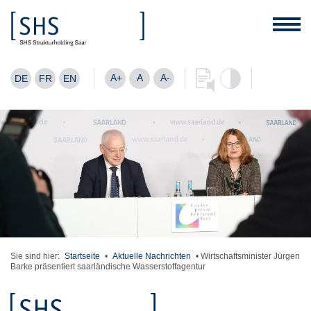
A+
A
A-
DE
FR
EN
Sie sind hier:
Startseite
•
Aktuelle Nachrichten
•
Wirtschaftsminister Jürgen
Barke präsentiert saarländische Wasserstoffagentur