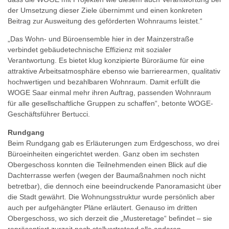
der Umsetzung dieser Ziele übernimmt und einen konkreten
Beitrag zur Ausweitung des geförderten Wohnraums leistet.“
„Das Wohn- und Büroensemble hier in der Mainzerstraße
verbindet gebäudetechnische Effizienz mit sozialer
Verantwortung. Es bietet klug konzipierte Büroräume für eine
attraktive Arbeitsatmosphäre ebenso wie barrierearmen, qualitativ
hochwertigen und bezahlbaren Wohnraum. Damit erfüllt die
WOGE Saar einmal mehr ihren Auftrag, passenden Wohnraum
für alle gesellschaftliche Gruppen zu schaffen“, betonte WOGE-
Geschäftsführer Bertucci.
Rundgang
Beim Rundgang gab es Erläuterungen zum Erdgeschoss, wo drei
Büroeinheiten eingerichtet werden. Ganz oben im sechsten
Obergeschoss konnten die Teilnehmenden einen Blick auf die
Dachterrasse werfen (wegen der Baumaßnahmen noch nicht
betretbar), die dennoch eine beeindruckende Panoramasicht über
die Stadt gewährt. Die Wohnungsstruktur wurde persönlich aber
auch per aufgehängter Pläne erläutert. Genauso im dritten
Obergeschoss, wo sich derzeit die „Musteretage“ befindet – sie
repräsentiert zurzeit noch stellvertretend alle anderen