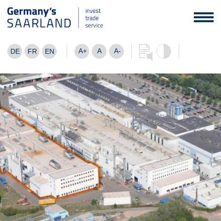
A+
A
A-
DE
FR
EN