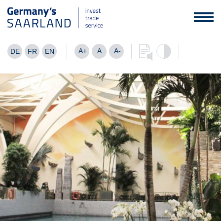
A+
A
A-
DE
FR
EN