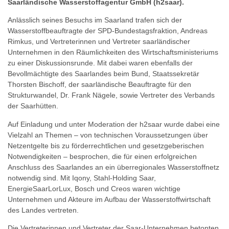
Saarländische Wasserstoffagentur GmbH (h2saar).
Anlässlich seines Besuchs im Saarland trafen sich der
Wasserstoffbeauftragte der SPD-Bundestagsfraktion, Andreas
Rimkus, und Vertreterinnen und Vertreter saarländischer
Unternehmen in den Räumlichkeiten des Wirtschaftsministeriums
zu einer Diskussionsrunde. Mit dabei waren ebenfalls der
Bevollmächtigte des Saarlandes beim Bund, Staatssekretär
Thorsten Bischoff, der saarländische Beauftragte für den
Strukturwandel, Dr. Frank Nägele, sowie Vertreter des Verbands
der Saarhütten.
Auf Einladung und unter Moderation der h2saar wurde dabei eine
Vielzahl an Themen – von technischen Voraussetzungen über
Netzentgelte bis zu förderrechtlichen und gesetzgeberischen
Notwendigkeiten – besprochen, die für einen erfolgreichen
Anschluss des Saarlandes an ein überregionales Wasserstoffnetz
notwendig sind. Mit Iqony, Stahl-Holding Saar,
EnergieSaarLorLux, Bosch und Creos waren wichtige
Unternehmen und Akteure im Aufbau der Wasserstoffwirtschaft
des Landes vertreten.
Die Vertreterinnen und Vertreter der Saar-Unternehmen betonten,