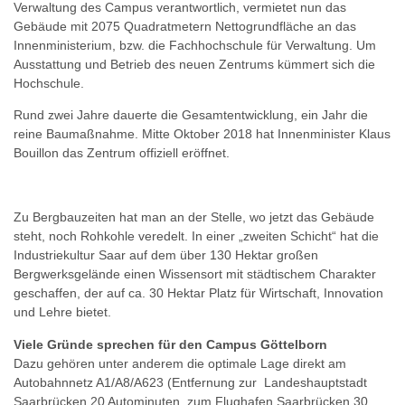
Verwaltung des Campus verantwortlich, vermietet nun das
Gebäude mit 2075 Quadratmetern Nettogrundfläche an das
Innenministerium, bzw. die Fachhochschule für Verwaltung. Um
Ausstattung und Betrieb des neuen Zentrums kümmert sich die
Hochschule.
Rund zwei Jahre dauerte die Gesamtentwicklung, ein Jahr die
reine Baumaßnahme. Mitte Oktober 2018 hat Innenminister Klaus
Bouillon das Zentrum offiziell eröffnet.
Zu Bergbauzeiten hat man an der Stelle, wo jetzt das Gebäude
steht, noch Rohkohle veredelt. In einer „zweiten Schicht“ hat die
Industriekultur Saar auf dem über 130 Hektar großen
Bergwerksgelände einen Wissensort mit städtischem Charakter
geschaffen, der auf ca. 30 Hektar Platz für Wirtschaft, Innovation
und Lehre bietet.
Viele Gründe sprechen für den Campus Göttelborn
Dazu gehören unter anderem die optimale Lage direkt am
Autobahnnetz A1/A8/A623 (Entfernung zur Landeshauptstadt
Saarbrücken 20 Autominuten, zum Flughafen Saarbrücken 30