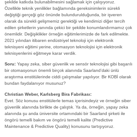
şekilde katkıda bulunabilmesini sağlamak için çalışıyoruz.
Özellikle teknik yenilikler bağlamında gereksinimlerin sürekli
değiştiği gerçeği göz önünde bulundurulduğunda, bir işveren
olarak da sürekli gelişmemiz gerektiği ve kendimizi diğer tercih
edilen şirketlerin yanında çekici bir şekilde konumlandırmamız çok
önemlidir. Değişiklikler örneğin eğitimlerimizde de fark edilmekte.
2021 yılından itibaren endüstriyel teknoloji için elektronik
teknisyeni eğitimi yerine, otomasyon teknolojisi için elektronik
teknisyenlerini eğitmeye karar verdik.
Soru:
Yapay zeka, siber güvenlik ve sensör teknolojisi gibi başarılı
bir otomasyonun önemli birçok alanında Saarland’daki ünlü
araştırma enstitülerinde ciddi çalışmalar yapılıyor. Bir KOBİ olarak
bundan faydalanıyor musunuz?
Christian Weber, Karlsberg Bira Fabrikası:
Evet. Söz konusu enstitülerle temas içerisindeyiz ve örneğin siber
güvenlik alanında birlikte de çalıştık. Ya da, örneğin, yapay zeka
alanında şu anda üniversite ortamındaki bir Saarland şirketi ile
öngörü temelli bakım ve öngörü temelli kalite (Predictive
Maintenance & Predictive Quality) konusunu tartışıyoruz.