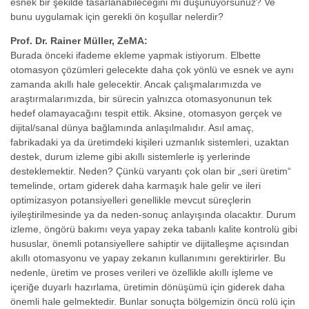
esnek bir şekilde tasarlanabileceğini mi düşünüyorsunuz? Ve
bunu uygulamak için gerekli ön koşullar nelerdir?
Prof. Dr. Rainer Müller, ZeMA:
Burada önceki ifademe ekleme yapmak istiyorum. Elbette
otomasyon çözümleri gelecekte daha çok yönlü ve esnek ve aynı
zamanda akıllı hale gelecektir. Ancak çalışmalarımızda ve
araştırmalarımızda, bir sürecin yalnızca otomasyonunun tek
hedef olamayacağını tespit ettik. Aksine, otomasyon gerçek ve
dijital/sanal dünya bağlamında anlaşılmalıdır. Asıl amaç,
fabrikadaki ya da üretimdeki kişileri uzmanlık sistemleri, uzaktan
destek, durum izleme gibi akıllı sistemlerle iş yerlerinde
desteklemektir. Neden? Çünkü varyantı çok olan bir „seri üretim“
temelinde, ortam giderek daha karmaşık hale gelir ve ileri
optimizasyon potansiyelleri genellikle mevcut süreçlerin
iyileştirilmesinde ya da neden-sonuç anlayışında olacaktır. Durum
izleme, öngörü bakımı veya yapay zeka tabanlı kalite kontrolü gibi
hususlar, önemli potansiyellere sahiptir ve dijitalleşme açısından
akıllı otomasyonu ve yapay zekanın kullanımını gerektirirler. Bu
nedenle, üretim ve proses verileri ve özellikle akıllı işleme ve
içeriğe duyarlı hazırlama, üretimin dönüşümü için giderek daha
önemli hale gelmektedir. Bunlar sonuçta bölgemizin öncü rolü için