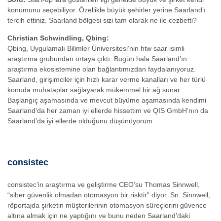
konumunu seçebiliyor. Özellikle büyük şehirler yerine Saarland’ı
tercih ettiniz. Saarland bölgesi sizi tam olarak ne ile cezbetti?
Christian Schwindling, Qbing:
Qbing, Uygulamalı Bilimler Üniversitesi’nin htw saar isimli
araştırma grubundan ortaya çıktı. Bugün hala Saarland’ın
araştırma ekosistemine olan bağlantımızdan faydalanıyoruz.
Saarland, girişimciler için hızlı karar verme kanalları ve her türlü
konuda muhataplar sağlayarak mükemmel bir ağ sunar.
Başlangıç aşamasında ve mevcut büyüme aşamasında kendimi
Saarland’da her zaman iyi ellerde hissettim ve QIS GmbH’nın da
Saarland’da iyi ellerde olduğunu düşünüyorum.
consistec
consistec’in araştırma ve geliştirme CEO’su Thomas Sinnwell,
“siber güvenlik olmadan otomasyon bir risktir” diyor. Sn. Sinnwell,
röportajda şirketin müşterilerinin otomasyon süreçlerini güvence
altına almak için ne yaptığını ve bunu neden Saarland’daki