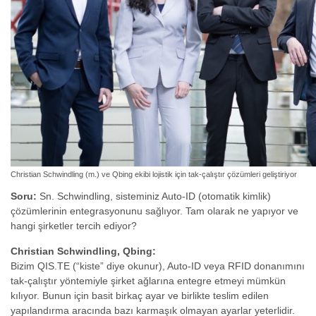
Christian Schwindling (m.) ve Qbing ekibi lojistik için tak-çalıştır çözümleri geliştiriyor
Soru:
Sn. Schwindling, sisteminiz Auto-ID (otomatik kimlik)
çözümlerinin entegrasyonunu sağlıyor. Tam olarak ne yapıyor ve
hangi şirketler tercih ediyor?
Christian Schwindling, Qbing:
Bizim QIS.TE (“kiste” diye okunur), Auto-ID veya RFID donanımını
tak-çalıştır yöntemiyle şirket ağlarına entegre etmeyi mümkün
kılıyor. Bunun için basit birkaç ayar ve birlikte teslim edilen
yapılandırma aracında bazı karmaşık olmayan ayarlar yeterlidir.