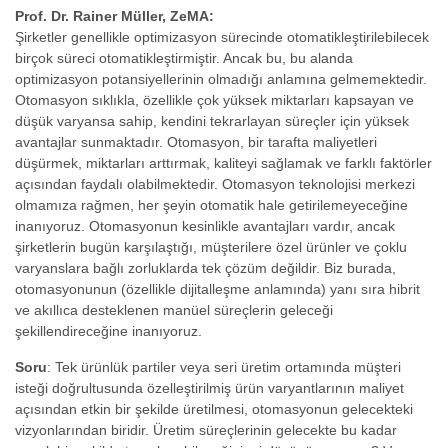
Prof. Dr. Rainer Müller, ZeMA:
Şirketler genellikle optimizasyon sürecinde otomatikleştirilebilecek
birçok süreci otomatikleştirmiştir. Ancak bu, bu alanda
optimizasyon potansiyellerinin olmadığı anlamına gelmemektedir.
Otomasyon sıklıkla, özellikle çok yüksek miktarları kapsayan ve
düşük varyansa sahip, kendini tekrarlayan süreçler için yüksek
avantajlar sunmaktadır. Otomasyon, bir tarafta maliyetleri
düşürmek, miktarları arttırmak, kaliteyi sağlamak ve farklı faktörler
açısından faydalı olabilmektedir. Otomasyon teknolojisi merkezi
olmamıza rağmen, her şeyin otomatik hale getirilemeyeceğine
inanıyoruz. Otomasyonun kesinlikle avantajları vardır, ancak
şirketlerin bugün karşılaştığı, müşterilere özel ürünler ve çoklu
varyanslara bağlı zorluklarda tek çözüm değildir. Biz burada,
otomasyonunun (özellikle dijitalleşme anlamında) yanı sıra hibrit
ve akıllıca desteklenen manüel süreçlerin geleceği
şekillendireceğine inanıyoruz.
Soru
: Tek ürünlük partiler veya seri üretim ortamında müşteri
isteği doğrultusunda özelleştirilmiş ürün varyantlarının maliyet
açısından etkin bir şekilde üretilmesi, otomasyonun gelecekteki
vizyonlarından biridir. Üretim süreçlerinin gelecekte bu kadar