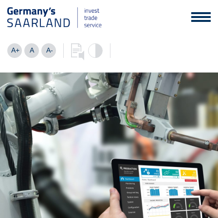
A+
A
A-