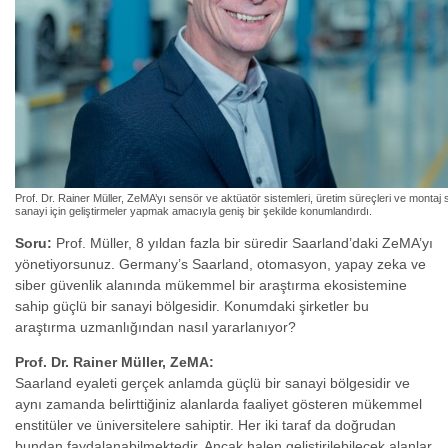
Prof. Dr. Rainer Müller, ZeMA’yı sensör ve aktüatör sistemleri, üretim süreçleri ve montaj sü
sanayi için geliştirmeler yapmak amacıyla geniş bir şekilde konumlandırdı.
Soru:
Prof. Müller, 8 yıldan fazla bir süredir Saarland’daki ZeMA’yı
yönetiyorsunuz. Germany’s Saarland, otomasyon, yapay zeka ve
siber güvenlik alanında mükemmel bir araştırma ekosistemine
sahip güçlü bir sanayi bölgesidir. Konumdaki şirketler bu
araştırma uzmanlığından nasıl yararlanıyor?
Prof. Dr. Rainer Müller, ZeMA:
Saarland eyaleti gerçek anlamda güçlü bir sanayi bölgesidir ve
aynı zamanda belirttiğiniz alanlarda faaliyet gösteren mükemmel
enstitüler ve üniversitelere sahiptir. Her iki taraf da doğrudan
bundan faydalanabilmektedir. Ancak halen geliştirilebilecek alanlar