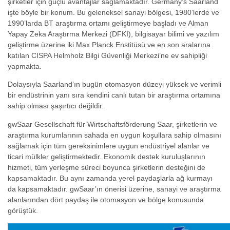
şirketler için güçlü avantajlar sağlamaktadır. Germany’s Saarland
işte böyle bir konum. Bu geleneksel sanayi bölgesi, 1980’lerde ve
1990’larda BT araştırma ortamı geliştirmeye başladı ve Alman
Yapay Zeka Araştırma Merkezi (DFKI), bilgisayar bilimi ve yazılım
geliştirme üzerine iki Max Planck Enstitüsü ve en son aralarına
katılan CISPA Helmholz Bilgi Güvenliği Merkezi’ne ev sahipliği
yapmakta.
Dolaysıyla Saarland’ın bugün otomasyon düzeyi yüksek ve verimli
bir endüstrinin yanı sıra kendini canlı tutan bir araştırma ortamına
sahip olması şaşırtıcı değildir.
gwSaar Gesellschaft für Wirtschaftsförderung Saar, şirketlerin ve
araştırma kurumlarının sahada en uygun koşullara sahip olmasını
sağlamak için tüm gereksinimlere uygun endüstriyel alanlar ve
ticari mülkler geliştirmektedir. Ekonomik destek kuruluşlarının
hizmeti, tüm yerleşme süreci boyunca şirketlerin desteğini de
kapsamaktadır. Bu aynı zamanda yerel paydaşlarla ağ kurmayı
da kapsamaktadır. gwSaar’ın önerisi üzerine, sanayi ve araştırma
alanlarından dört paydaş ile otomasyon ve bölge konusunda
görüştük.