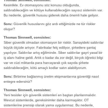
Thomas Sinnwell, consistec:
Kesinlikle. Ev otomasyonu söz konusu olduğunda,
saldırabileceğim ve kötüye kullanabileceğim sayısız sistemim var.
Bu nedenle, güvenlik hususu giderek daha önemli hale geliyor.
Soru:
Güvenlik hususlarını göz ardı ettiğimizde ne tür riskler
oluşur?
Thomas Sinnwell, consistec:
Siber güvenlik olmadan otomasyon bir risktir. Sanayideki saldırılar
büyük ölçüde artıyor. Fabrikalar felç ediliyor, şirketlere şantaj
yapılıyor. Saldırılar artış eğiliminde. Siber saldırılar gayri yasal bir
iş alanı haline geldi. Artık o kadar da zor değil, birçok öğretici bilgi
var ve cüzi miktarda para harcayarak çok sayıda şirkete
saldırabileceğim, kötü amaçlı kodlar satın alabiliyorum.
Soru:
Birbirine bağlanmış üretim ekipmanlarına güvenliği nasıl
entegre edersiniz?
Thomas Sinnwell, consistec:
Yeni tesisler için güvenlik sistemleri en baştan planlanmalıdır.
Mevcut sistemlerde, gereksinimler daha karmaşıktır. OT
sistemlerine prensip olarak yama uygulanmaz. Bu nedenle,