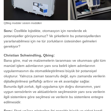
QBing modüler sistem modülleri
Soru:
Özellikle lojistikte, otomasyon için nerelerde ek
potansiyeller görüyorsunuz? Ve şirketlerin bu potansiyellerden
yararlanabilmesi için ne tür zorlukların üstesinden gelmeleri
gerekiyor?
Christian Schwindling, Qbing:
Bana göre, mal ve malzemelerin taranması ve okunması gibi tüm
manüel işlem adımlarının yanı sıra belirli işlem adımlarının
uygulanmasının da otomatikleştirilmesi büyük bir potansiyel
oluşturur. Yalnızca zaman tasarrufu değil, aynı zamanda verilerin
dijitalleştirilmesi şeffaflığı arttırır ve ek avantajlar sağlar.
Bununla ilgili zorluk, ilgili uygulama için doğru donanımın, yani
uygun sensörlerin ve aktüatörlerin seçilmesinin yanı sıra verilerin
ilgili sistemlere göre seçilmesi ve verilerin bu sistemlere entegre
edilmesidir.
Soru:
Start-up’lara gösterilen ilgi genelde büyük ve şirket kendi