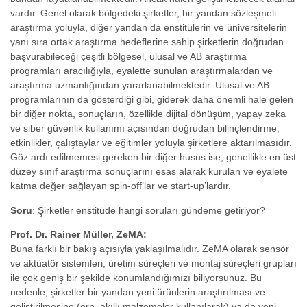
vardır. Genel olarak bölgedeki şirketler, bir yandan sözleşmeli
araştırma yoluyla, diğer yandan da enstitülerin ve üniversitelerin
yanı sıra ortak araştırma hedeflerine sahip şirketlerin doğrudan
başvurabileceği çeşitli bölgesel, ulusal ve AB araştırma
programları aracılığıyla, eyalette sunulan araştırmalardan ve
araştırma uzmanlığından yararlanabilmektedir. Ulusal ve AB
programlarının da gösterdiği gibi, giderek daha önemli hale gelen
bir diğer nokta, sonuçların, özellikle dijital dönüşüm, yapay zeka
ve siber güvenlik kullanımı açısından doğrudan bilinçlendirme,
etkinlikler, çalıştaylar ve eğitimler yoluyla şirketlere aktarılmasıdır.
Göz ardı edilmemesi gereken bir diğer husus ise, genellikle en üst
düzey sınıf araştırma sonuçlarını esas alarak kurulan ve eyalete
katma değer sağlayan spin-off’lar ve start-up’lardır.
Soru
: Şirketler enstitüde hangi soruları gündeme getiriyor?
Prof. Dr. Rainer Müller, ZeMA:
Buna farklı bir bakış açısıyla yaklaşılmalıdır. ZeMA olarak sensör
ve aktüatör sistemleri, üretim süreçleri ve montaj süreçleri grupları
ile çok geniş bir şekilde konumlandığımızı biliyorsunuz. Bu
nedenle, şirketler bir yandan yeni ürünlerin araştırılması ve
geliştirilmesine (örn. akıllı malzemeler kullanılarak) ya da yeni