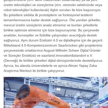
üretim teknolojileri ve süreçlerine (örn. otomotiv sektöründe veya
robot teknolojileri kullanılarak) ilişkin soruları ile bize başvuruyor.
Bu şirketlere sıklıkla ilk prototiplerin ve fonksiyonel testlerin
tamamlanmasına kadar destek sağlıyoruz. Öte yandan şirketler,
mevcut üretim süreçlerini analiz etmemiz ve bunları şirketlerle
birlikte optimize etmemiz için bize başvuruyorlar. Bu çerçevede
analizler, konseptler ve fizibilite çalışmaları aracılığıyla destek
sağlıyoruz. Aynı durum Endüstri 4.0 ve dijitalleşme için de geçerli.
Mittelstand 4.0-Kompetenzzentrum Saarbrücken gibi projelerimiz
çerçevesinde ortaklarımız August-Wilhelm Scheer Dijital Ürünler
ve Süreçler Enstitüsü ve saarland.innovation&standort e.V.
(Derneği) ile birlikte şirketleri dijital dönüşümlerinde destekliyoruz.
Ayrıca, bu alanda üniversitelerle ve ayrıca Alman Yapay Zeka
Araştırma Merkezi ile birlikte çalışıyoruz.