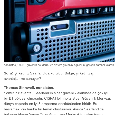
consistec, OT/BT güvenlik açıklarını ve sistem güvenlik açıklarını gerçek zamanlı olarak t
Soru:
Şirketiniz Saarland’da kuruldu. Bölge, şirketiniz için
avantajlar mı sunuyor?
Thomas Sinnwell, consistec:
Somut bir avantaj, Saarland’ın siber güvenlik alanında da çok iyi
bir BT bölgesi olmasıdır. CISPA Helmholtz Siber Güvenlik Merkezi,
dünya çapında en iyi 3 araştırma enstitüsünden biridir. Bu
başlamak için harika bir temel oluşturuyor. Ayrıca Saarland’da
bulunan Alman Yapay Zeka Araştırma Merkezi ile yakın temas