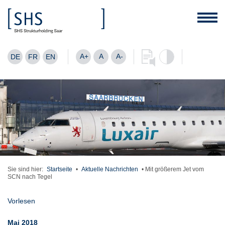
A+
A
A-
DE
FR
EN
Sie sind hier:
Startseite
•
Aktuelle Nachrichten
•
Mit größerem Jet vom
SCN nach Tegel
Vorlesen
Mai 2018