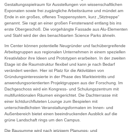
Gestaltungsspielraum für Ausstellungen von wissenschaftlichen
Exponaten sowie frei zugängliche Arbeitsräume und mündet am
Ende in ein großes, offenes Treppensystem, kurz „Sitztreppe“
genannt. Sie ragt an einer großen Fensterwand entlang bis ins
erste Obergeschoß. Die vorgehängte Fassade aus Alu-Elementen
und Stahl wird der des benachbarten Science Parks ähneln.
Im Center können potentielle Neugründer und fachübergreifende
Arbeitsgruppen aus regionalen Unternehmen in einem speziellen
Kreativlabor ihre Ideen und Prototypen erarbeiten. In der zweiten
Etage ist die Raumstruktur flexibel und kann je nach Bedarf
verändert werden. Hier ist Platz für die Aktivitäten von
Gründungsinteressierte in der Phase des Markteintritts und
anwendungsorientierten Projektgruppen aus der Forschung. Im
Dachgeschoss wird ein Kongress- und Schulungszentrum mit
multifunktionalen Räumen eingerichtet. Die Dachterrasse mit
einer lichtdurchfluteten Lounge zum Bespielen mit
unterschiedlichsten Veranstaltungsformaten im Innen- und
Außenbereich bietet einen beeindruckenden Ausblick auf die
grüne Landschaft rings um den Campus.
Die Bausumme wird nach jetzigem Planungs- und