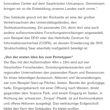
Innovation Center auf dem Saarbrücker Unicampus. Gemeinsam
bringen wir so die Entwicklung unseres Landes nach vorne.“
Das Gebäude grenzt mit der Rückseite an eine der großen
Verkehrsachsen des Universitätsgeländes, den
Stuhlsatzenhausweg. Ein passender Ort, denn dort sind auch
andere außeruniversitäre Forschungseinrichtungen angesiedelt,
zum Beispiel das DFKI oder das Helmholtz Zentrum für
Informationssicherheit (CISPA), an dessen Erweiterung die SHS
Strukturholding Saar ebenfalls maßgeblich beteiligt ist.
„Von der ersten Idee bis zum Prototypen“
Der Bau mit den Außenmaßen 48m x 18m wird auf vier
Geschoßen Forschenden, Gründungsinteressierten und
regionalen Unternehmen den passenden Raum und Ressourcen
für einen lebendigen Austausch, Aktionen und Veranstaltungen,
wie zum Beispiel Start-up-Pitches, bieten. Bereits der großzügige,
helle, Eingangsbereich mit einer Öffnung nach Westen, direkt
gegenüber dem Science Park, und einem Eingang im Süden, in
Richtung der schwarzen „Torque“-Plastik, ist auf Kommunikation
und offene Aktionen ausgelegt. Das weiträumige Erdgeschoß
bildet den Kern des Gebäudes: Es bietet großen