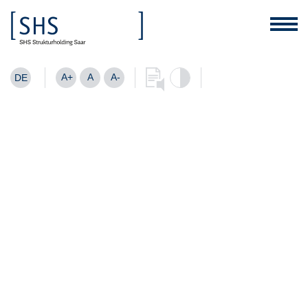
A+
A
A-
DE