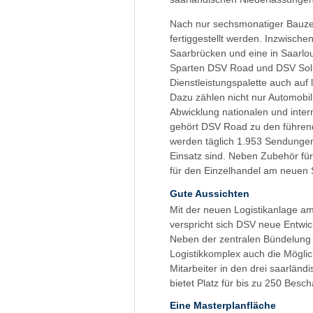
Nach nur sechsmonatiger Bauzei
fertiggestellt werden. Inzwische
Saarbrücken und eine in Saarl
Sparten DSV Road und DSV Solu
Dienstleistungspalette auch auf
Dazu zählen nicht nur Automobil
Abwicklung nationalen und inter
gehört DSV Road zu den führende
werden täglich 1.953 Sendunge
Einsatz sind. Neben Zubehör fü
für den Einzelhandel am neuen 
Gute Aussichten
Mit der neuen Logistikanlage am
verspricht sich DSV neue Entwi
Neben der zentralen Bündelung 
Logistikkomplex auch die Möglic
Mitarbeiter in den drei saarlän
bietet Platz für bis zu 250 Beschä
Eine Masterplanfläche