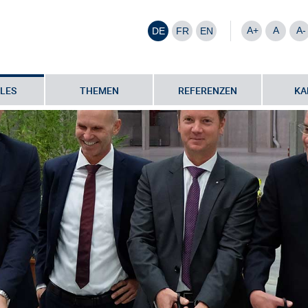
A+
A
A-
DE
FR
EN
LES
THEMEN
REFERENZEN
KA