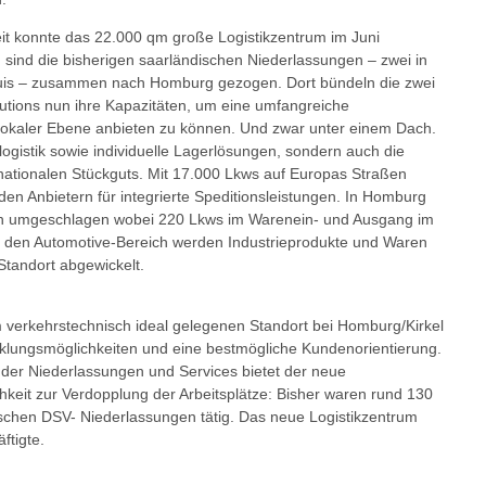
t konnte das 22.000 qm große Logistikzentrum im Juni
n sind die bisherigen saarländischen Niederlassungen – zwei in
ouis – zusammen nach Homburg gezogen. Dort bündeln die zwei
tions nun ihre Kapazitäten, um eine umfangreiche
 lokaler Ebene anbieten zu können. Und zwar unter einem Dach.
logistik sowie individuelle Lagerlösungen, sondern auch die
nationalen Stückguts. Mit 17.000 Lkws auf Europas Straßen
n Anbietern für integrierte Speditionsleistungen. In Homburg
n umgeschlagen wobei 220 Lkws im Warenein- und Ausgang im
r den Automotive-Bereich werden Industrieprodukte und Waren
Standort abgewickelt.
 verkehrstechnisch ideal gelegenen Standort bei Homburg/Kirkel
cklungsmöglichkeiten und eine bestmögliche Kundenorientierung.
der Niederlassungen und Services bietet der neue
hkeit zur Verdopplung der Arbeitsplätze: Bisher waren rund 130
dischen DSV- Niederlassungen tätig. Das neue Logistikzentrum
ftigte.