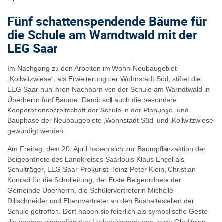
Fünf schattenspendende Bäume für
die Schule am Warndtwald mit der
LEG Saar
Im Nachgang zu den Arbeiten im Wohn-Neubaugebiet
„Kollwitzwiese“, als Erweiterung der Wohnstadt Süd, stiftet die
LEG Saar nun ihren Nachbarn von der Schule am Warndtwald in
Überherrn fünf Bäume. Damit soll auch die besondere
Kooperationsbereitschaft der Schule in der Planungs- und
Bauphase der Neubaugebiete ‚Wohnstadt Süd‘ und ‚Kollwitzwiese‘
gewürdigt werden.
Am Freitag, dem 20. April haben sich zur Baumpflanzaktion der
Beigeordnete des Landkreises Saarlouis Klaus Engel als
Schulträger, LEG Saar-Prokurist Heinz Peter Klein, Christian
Konrad für die Schulleitung, der Erste Beigeordnete der
Gemeinde Überherrn, die Schülervertreterin Michelle
Dillschneider und Elternvertreter an den Bushaltestellen der
Schule getroffen. Dort haben sie feierlich als symbolische Geste
die soeben eingepflanzten Lederhülsenbäume, auch Gleditsien