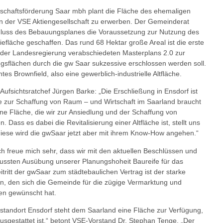
tschaftsförderung Saar mbh plant die Fläche des ehemaligen
on der VSE Aktiengesellschaft zu erwerben. Der Gemeinderat
hluss des Bebauungsplanes die Voraussetzung zur Nutzung des
efläche geschaffen. Das rund 68 Hektar große Areal ist die erste
der Landesregierung verabschiedeten Masterplans 2.0 zur
ungsflächen durch die gw Saar sukzessive erschlossen werden soll.
es Brownfield, also eine gewerblich-industrielle Altfläche.
ufsichtsratchef Jürgen Barke: „Die Erschließung in Ensdorf ist
 zur Schaffung von Raum – und Wirtschaft im Saarland braucht
ine Fläche, die wir zur Ansiedlung und der Schaffung von
 Dass es dabei die Revitalisierung einer Altfläche ist, stellt uns
iese wird die gwSaar jetzt aber mit ihrem Know-How angehen.“
ch freue mich sehr, dass wir mit den aktuellen Beschlüssen und
ussten Ausübung unserer Planungshoheit Baureife für das
tritt der gwSaar zum städtebaulichen Vertrag ist der starke
, den sich die Gemeinde für die zügige Vermarktung und
hen gewünscht hat.
standort Ensdorf steht dem Saarland eine Fläche zur Verfügung,
 ausgestattet ist,“ betont VSE-Vorstand Dr. Stephan Tenge. „Der