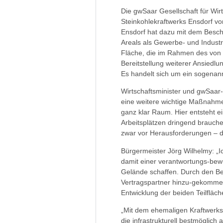
Die gwSaar Gesellschaft für Wir
Steinkohlekraftwerks Ensdorf v
Ensdorf hat dazu mit dem Besc
Areals als Gewerbe- und Industri
Fläche, die im Rahmen des von 
Bereitstellung weiterer Ansiedl
Es handelt sich um ein sogenannt
Wirtschaftsminister und gwSaar-A
eine weitere wichtige Maßnahme
ganz klar Raum. Hier entsteht e
Arbeitsplätzen dringend brauchen.
zwar vor Herausforderungen – d
Bürgermeister Jörg Wilhelmy: „I
damit einer verantwortungs-bew
Gelände schaffen. Durch den Bei
Vertragspartner hinzu-gekommen
Entwicklung der beiden Teilfläc
„Mit dem ehemaligen Kraftwerks
die infrastrukturell bestmöglich