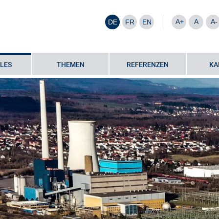
A+
A
A-
DE
FR
EN
LES
THEMEN
REFERENZEN
KA