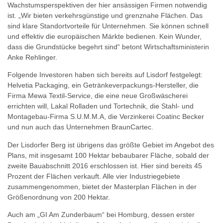
Wachstumsperspektiven der hier ansässigen Firmen notwendig
ist. „Wir bieten verkehrsgünstige und grenznahe Flächen. Das
sind klare Standortvorteile für Unternehmen. Sie können schnell
und effektiv die europäischen Märkte bedienen. Kein Wunder,
dass die Grundstücke begehrt sind“ betont Wirtschaftsministerin
Anke Rehlinger.
Folgende Investoren haben sich bereits auf Lisdorf festgelegt:
Helvetia Packaging, ein Getränkeverpackungs-Hersteller, die
Firma Mewa Textil-Service, die eine neue Großwäscherei
errichten will, Lakal Rolladen und Tortechnik, die Stahl- und
Montagebau-Firma S.U.M.M.A, die Verzinkerei Coatinc Becker
und nun auch das Unternehmen BraunCartec.
Der Lisdorfer Berg ist übrigens das größte Gebiet im Angebot des
Plans, mit insgesamt 100 Hektar bebaubarer Fläche, sobald der
zweite Bauabschnitt 2016 erschlossen ist. Hier sind bereits 45
Prozent der Flächen verkauft. Alle vier Industriegebiete
zusammengenommen, bietet der Masterplan Flächen in der
Größenordnung von 200 Hektar.
Auch am „GI Am Zunderbaum“ bei Homburg, dessen erster