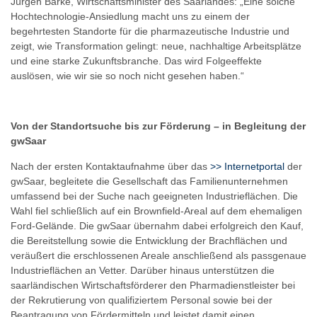
Jürgen Barke, Wirtschaftsminister des Saarlandes: „Eine solche
Hochtechnologie-Ansiedlung macht uns zu einem der
begehrtesten Standorte für die pharmazeutische Industrie und
zeigt, wie Transformation gelingt: neue, nachhaltige Arbeitsplätze
und eine starke Zukunftsbranche. Das wird Folgeeffekte
auslösen, wie wir sie so noch nicht gesehen haben.“
Von der Standortsuche bis zur Förderung – in Begleitung der
gwSaar
Nach der ersten Kontaktaufnahme über das
>> Internetportal
der
gwSaar, begleitete die Gesellschaft das Familienunternehmen
umfassend bei der Suche nach geeigneten Industrieflächen. Die
Wahl fiel schließlich auf ein Brownfield-Areal auf dem ehemaligen
Ford-Gelände. Die gwSaar übernahm dabei erfolgreich den Kauf,
die Bereitstellung sowie die Entwicklung der Brachflächen und
veräußert die erschlossenen Areale anschließend als passgenaue
Industrieflächen an Vetter. Darüber hinaus unterstützen die
saarländischen Wirtschaftsförderer den Pharmadienstleister bei
der Rekrutierung von qualifiziertem Personal sowie bei der
Beantragung von Fördermitteln und leistet damit einen