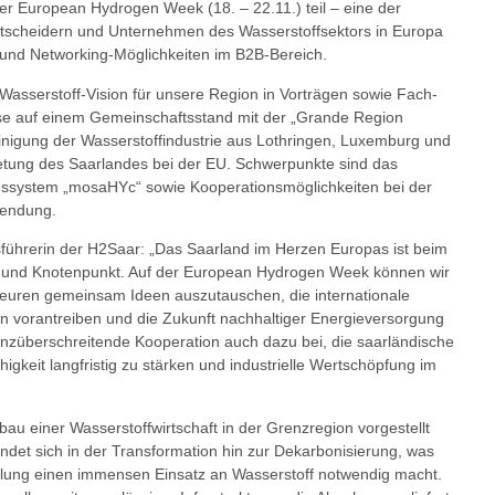
r European Hydrogen Week (18. – 22.11.) teil – eine der
tscheidern und Unternehmen des Wasserstoffsektors in Europa
 und Networking-Möglichkeiten im B2B-Bereich.
 Wasserstoff-Vision für unsere Region in Vorträgen sowie Fach-
iese auf einem Gemeinschaftsstand mit der „Grande Region
inigung der Wasserstoffindustrie aus Lothringen, Luxemburg und
etung des Saarlandes bei der EU. Schwerpunkte sind das
gssystem „mosaHYc“ sowie Kooperationsmöglichkeiten bei der
wendung.
sführerin der H2Saar: „Das Saarland im Herzen Europas ist beim
r- und Knotenpunkt. Auf der European Hydrogen Week können wir
euren gemeinsam Ideen auszutauschen, die internationale
n vorantreiben und die Zukunft nachhaltiger Energieversorgung
grenzüberschreitende Kooperation auch dazu bei, die saarländische
gkeit langfristig zu stärken und industrielle Wertschöpfung im
bau einer Wasserstoffwirtschaft in der Grenzregion vorgestellt
indet sich in der Transformation hin zur Dekarbonisierung, was
ellung einen immensen Einsatz an Wasserstoff notwendig macht.