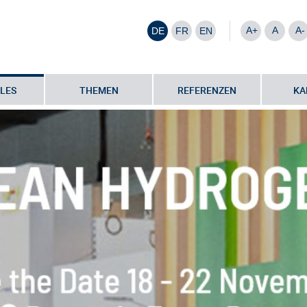
A+
A
A-
DE
FR
EN
LES
THEMEN
REFERENZEN
KA