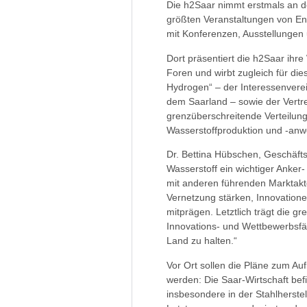
Die h2Saar nimmt erstmals an de
größten Veranstaltungen von En
mit Konferenzen, Ausstellungen
Dort präsentiert die h2Saar ihre
Foren und wirbt zugleich für d
Hydrogen“ – der Interessenvere
dem Saarland – sowie der Vertr
grenzüberschreitende Verteilun
Wasserstoffproduktion und -an
Dr. Bettina Hübschen, Geschäft
Wasserstoff ein wichtiger Anke
mit anderen führenden Marktakt
Vernetzung stärken, Innovatione
mitprägen. Letztlich trägt die 
Innovations- und Wettbewerbsfähi
Land zu halten.“
Vor Ort sollen die Pläne zum Auf
werden: Die Saar-Wirtschaft bef
insbesondere in der Stahlherst