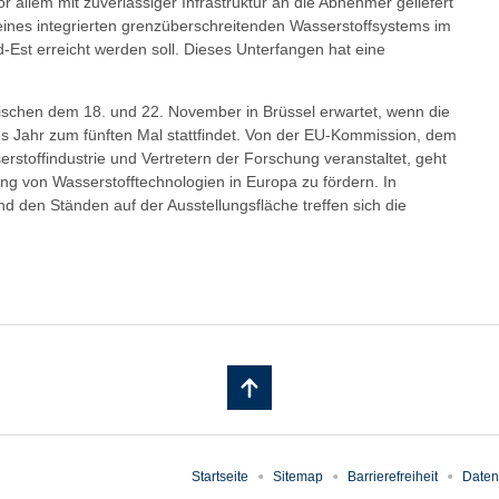
r allem mit zuverlässiger Infrastruktur an die Abnehmer geliefert
ines integrierten grenzüberschreitenden Wasserstoffsystems im
Est erreicht werden soll. Dieses Unterfangen hat eine
schen dem 18. und 22. November in Brüssel erwartet, wenn die
Jahr zum fünften Mal stattfindet. Von der EU-Kommission, dem
stoffindustrie und Vertretern der Forschung veranstaltet, geht
ng von Wasserstofftechnologien in Europa zu fördern. In
d den Ständen auf der Ausstellungsfläche treffen sich die
Startseite
Sitemap
Barrierefreiheit
Daten