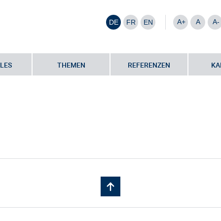
A+
A
A-
DE
FR
EN
LES
THEMEN
REFERENZEN
KA
artner
•
Valentin Holzer | WOGE