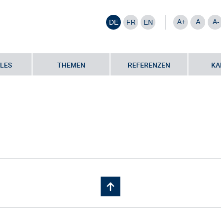
A+
A
A-
DE
FR
EN
LES
THEMEN
REFERENZEN
KA
artner
•
Thomas Schuck | Alle