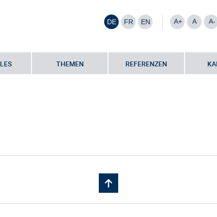
A+
A
A-
DE
FR
EN
LES
THEMEN
REFERENZEN
KA
artner
•
Rita Gindorf-Wagner | fhSaar