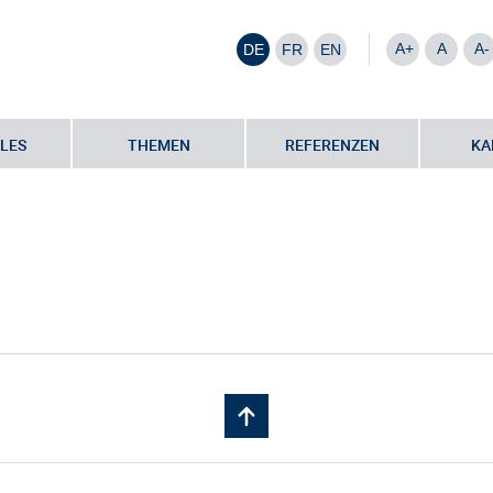
A+
A
A-
DE
FR
EN
LES
THEMEN
REFERENZEN
KA
artner
•
Petra Kutsch | SHS, LEGS, fh