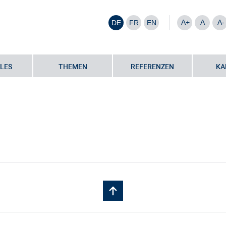
A+
A
A-
DE
FR
EN
LES
THEMEN
REFERENZEN
KA
artner
•
Petra Kutsch | LEGS