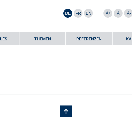
A+
A
A-
DE
FR
EN
LES
THEMEN
REFERENZEN
KA
artner
•
Dieter Conzelmann | gwSaar