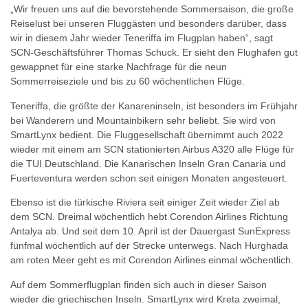
„Wir freuen uns auf die bevorstehende Sommersaison, die große
Reiselust bei unseren Fluggästen und besonders darüber, dass
wir in diesem Jahr wieder Teneriffa im Flugplan haben“, sagt
SCN-Geschäftsführer Thomas Schuck. Er sieht den Flughafen gut
gewappnet für eine starke Nachfrage für die neun
Sommerreiseziele und bis zu 60 wöchentlichen Flüge.
Teneriffa, die größte der Kanareninseln, ist besonders im Frühjahr
bei Wanderern und Mountainbikern sehr beliebt. Sie wird von
SmartLynx bedient. Die Fluggesellschaft übernimmt auch 2022
wieder mit einem am SCN stationierten Airbus A320 alle Flüge für
die TUI Deutschland. Die Kanarischen Inseln Gran Canaria und
Fuerteventura werden schon seit einigen Monaten angesteuert.
Ebenso ist die türkische Riviera seit einiger Zeit wieder Ziel ab
dem SCN. Dreimal wöchentlich hebt Corendon Airlines Richtung
Antalya ab. Und seit dem 10. April ist der Dauergast SunExpress
fünfmal wöchentlich auf der Strecke unterwegs. Nach Hurghada
am roten Meer geht es mit Corendon Airlines einmal wöchentlich.
Auf dem Sommerflugplan finden sich auch in dieser Saison
wieder die griechischen Inseln. SmartLynx wird Kreta zweimal,