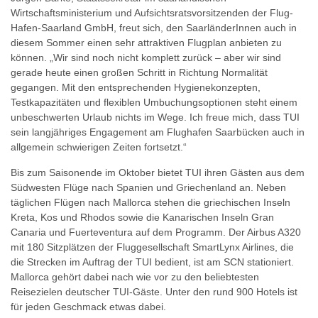
Wirtschaftsministerium und Aufsichtsratsvorsitzenden der Flug-
Hafen-Saarland GmbH, freut sich, den SaarländerInnen auch in
diesem Sommer einen sehr attraktiven Flugplan anbieten zu
können. „Wir sind noch nicht komplett zurück – aber wir sind
gerade heute einen großen Schritt in Richtung Normalität
gegangen. Mit den entsprechenden Hygienekonzepten,
Testkapazitäten und flexiblen Umbuchungsoptionen steht einem
unbeschwerten Urlaub nichts im Wege. Ich freue mich, dass TUI
sein langjähriges Engagement am Flughafen Saarbücken auch in
allgemein schwierigen Zeiten fortsetzt.“
Bis zum Saisonende im Oktober bietet TUI ihren Gästen aus dem
Südwesten Flüge nach Spanien und Griechenland an. Neben
täglichen Flügen nach Mallorca stehen die griechischen Inseln
Kreta, Kos und Rhodos sowie die Kanarischen Inseln Gran
Canaria und Fuerteventura auf dem Programm. Der Airbus A320
mit 180 Sitzplätzen der Fluggesellschaft SmartLynx Airlines, die
die Strecken im Auftrag der TUI bedient, ist am SCN stationiert.
Mallorca gehört dabei nach wie vor zu den beliebtesten
Reisezielen deutscher TUI-Gäste. Unter den rund 900 Hotels ist
für jeden Geschmack etwas dabei.