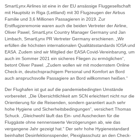
SmartLynx Airlines ist eine in der EU ansässige Fluggesellschaft
mit Hauptsitz in Riga (Lettland) mit 30 Flugzeugen der Airbus
Familie und 3,6 Millionen Passagieren in 2019. Zur
Erstflugzeremonie waren auch die beiden Vertreter der Airline,
Oliver Pawel, SmartLynx Country Manager Germany und Jan
Limbach, SmartLynx PR Vertreter Germany erschienen. „Wir
erfüllen die höchsten internationalen Qualitätsstandards IOSA und
EASA. Zudem sind wir Mitglied der EASA Covid-Vereinbarung, um
auch im Sommer 2021 ein sicheres Fliegen zu ermöglichen“,
betont Oliver Pawel. „Zudem wollen wir mit modernstem Online
Check-in, deutschsprachigem Personal und Komfort an Bord
auch anspruchsvolle Passagiere an Bord willkommen heißen.“
Der Flughafen ist gut auf die pandemiebedingten Umstände
vorbereitet. „Die Übersichtlichkeit am SCN erleichtert nicht nur die
Orientierung für die Reisenden, sondern garantiert auch sehr
hohe Hygiene und Sicherheitsbedingungen“, versichert Thomas
Schuck. „Gleichwohl läuft das Ein- und Auschecken für die
Fluggäste ohne nennenswerte Verzögerungen ab, wie das
vergangene Jahr gezeigt hat.“ Der sehr hohe Hygienestandard
beinhaltet Desinfektionsspender, Plexiglasschutz an den Check-