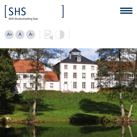
A+
A
A-