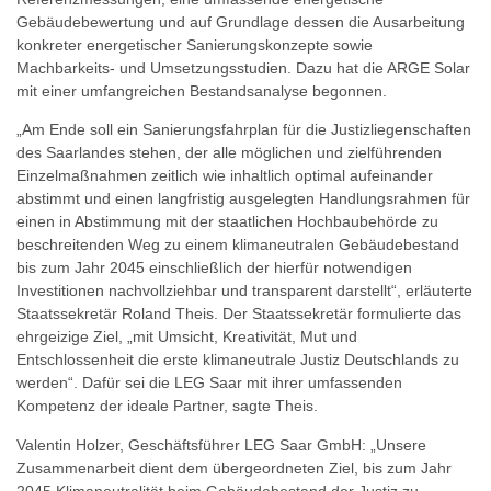
Gebäudebewertung und auf Grundlage dessen die Ausarbeitung
konkreter energetischer Sanierungskonzepte sowie
Machbarkeits- und Umsetzungsstudien. Dazu hat die ARGE Solar
mit einer umfangreichen Bestandsanalyse begonnen.
„Am Ende soll ein Sanierungsfahrplan für die Justizliegenschaften
des Saarlandes stehen, der alle möglichen und zielführenden
Einzelmaßnahmen zeitlich wie inhaltlich optimal aufeinander
abstimmt und einen langfristig ausgelegten Handlungsrahmen für
einen in Abstimmung mit der staatlichen Hochbaubehörde zu
beschreitenden Weg zu einem klimaneutralen Gebäudebestand
bis zum Jahr 2045 einschließlich der hierfür notwendigen
Investitionen nachvollziehbar und transparent darstellt“, erläuterte
Staatssekretär Roland Theis. Der Staatssekretär formulierte das
ehrgeizige Ziel, „mit Umsicht, Kreativität, Mut und
Entschlossenheit die erste klimaneutrale Justiz Deutschlands zu
werden“. Dafür sei die LEG Saar mit ihrer umfassenden
Kompetenz der ideale Partner, sagte Theis.
Valentin Holzer, Geschäftsführer LEG Saar GmbH: „Unsere
Zusammenarbeit dient dem übergeordneten Ziel, bis zum Jahr
2045 Klimaneutralität beim Gebäudebestand der Justiz zu