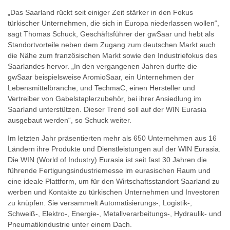
„Das Saarland rückt seit einiger Zeit stärker in den Fokus
türkischer Unternehmen, die sich in Europa niederlassen wollen“,
sagt Thomas Schuck, Geschäftsführer der gwSaar und hebt als
Standortvorteile neben dem Zugang zum deutschen Markt auch
die Nähe zum französischen Markt sowie den Industriefokus des
Saarlandes hervor. „In den vergangenen Jahren durfte die
gwSaar beispielsweise AromioSaar, ein Unternehmen der
Lebensmittelbranche, und TechmaC, einen Hersteller und
Vertreiber von Gabelstaplerzubehör, bei ihrer Ansiedlung im
Saarland unterstützen. Dieser Trend soll auf der WIN Eurasia
ausgebaut werden“, so Schuck weiter.
Im letzten Jahr präsentierten mehr als 650 Unternehmen aus 16
Ländern ihre Produkte und Dienstleistungen auf der WIN Eurasia.
Die WIN (World of Industry) Eurasia ist seit fast 30 Jahren die
führende Fertigungsindustriemesse im eurasischen Raum und
eine ideale Plattform, um für den Wirtschaftsstandort Saarland zu
werben und Kontakte zu türkischen Unternehmen und Investoren
zu knüpfen. Sie versammelt Automatisierungs-, Logistik-,
Schweiß-, Elektro-, Energie-, Metallverarbeitungs-, Hydraulik- und
Pneumatikindustrie unter einem Dach.