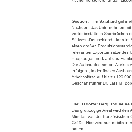
Küchenherstellers für den Lisd
Gesucht – im Saarland gefun
Nachdem das Unternehmen mit Sit
Vertriebsstätte in Saarbrücken e
Südwest-Deutschland, dann im S
einen großen Produktionsstando
relevanten Exportumsätze des U
Hauptaugenmerk auf das Frankr
Der Aufbau des neuen Werkes wi
erfolgen. „In der finalen Ausba
Arbeitsplätze auf bis zu 120.000
Geschäftsführer Dr. Lars M. Bop
Der Lisdorfer Berg und seine
Das großzügige Areal wird den
Minuten von der französischen Gr
Größe. Hier wird nun nobilia in
bauen.