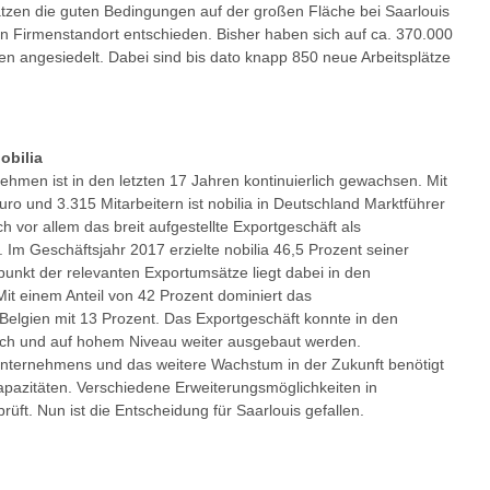
zen die guten Bedingungen auf der großen Fläche bei Saarlouis
en Firmenstandort entschieden. Bisher haben sich auf ca. 370.000
 angesiedelt. Dabei sind bis dato knapp 850 neue Arbeitsplätze
obilia
ehmen ist in den letzten 17 Jahren kontinuierlich gewachsen. Mit
o und 3.315 Mitarbeitern ist nobilia in Deutschland Marktführer
h vor allem das breit aufgestellte Exportgeschäft als
Im Geschäftsjahr 2017 erzielte nobilia 46,5 Prozent seiner
unkt der relevanten Exportumsätze liegt dabei in den
it einem Anteil von 42 Prozent dominiert das
 Belgien mit 13 Prozent. Das Exportgeschäft konnte in den
ich und auf hohem Niveau weiter ausgebaut werden.
Unternehmens und das weitere Wachstum in der Zukunft benötigt
kapazitäten. Verschiedene Erweiterungsmöglichkeiten in
üft. Nun ist die Entscheidung für Saarlouis gefallen.