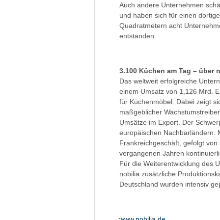
Auch andere Unternehmen schät
und haben sich für einen dortig
Quadratmetern acht Unternehmen
entstanden.
3.100 Küchen am Tag – über n
Das weltweit erfolgreiche Untern
einem Umsatz von 1,126 Mrd. Eur
für Küchenmöbel. Dabei zeigt sic
maßgeblicher Wachstumstreiber. 
Umsätze im Export. Der Schwerp
europäischen Nachbarländern. M
Frankreichgeschäft, gefolgt von
vergangenen Jahren kontinuierl
Für die Weiterentwicklung des 
nobilia zusätzliche Produktions
Deutschland wurden intensiv gepr
www.nobilia.de