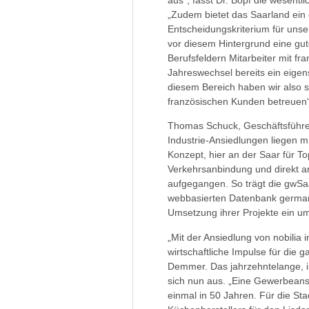
„Zudem bietet das Saarland ein 
Entscheidungskriterium für unse
vor diesem Hintergrund eine gut
Berufsfeldern Mitarbeiter mit 
Jahreswechsel bereits ein eigens
diesem Bereich haben wir also sc
französischen Kunden betreuen“,
Thomas Schuck, Geschäftsführer 
Industrie-Ansiedlungen liegen 
Konzept, hier an der Saar für T
Verkehrsanbindung und direkt a
aufgegangen. So trägt die gwSaa
webbasierten Datenbank germany
Umsetzung ihrer Projekte ein u
„Mit der Ansiedlung von nobilia 
wirtschaftliche Impulse für die
Demmer. Das jahrzehntelange, i
sich nun aus. „Eine Gewerbeansi
einmal in 50 Jahren. Für die St