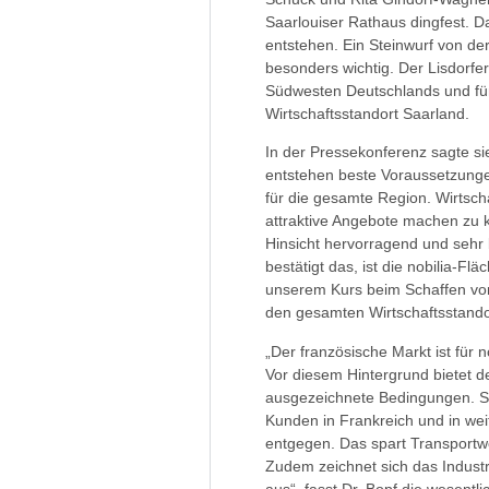
Saarlouiser Rathaus dingfest. Da
entstehen. Ein Steinwurf von d
besonders wichtig. Der Lisdorfer
Südwesten Deutschlands und für 
Wirtschaftsstandort Saarland.
In der Pressekonferenz sagte sie
entstehen beste Voraussetzunge
für die gesamte Region. Wirtscha
attraktive Angebote machen zu kö
Hinsicht hervorragend und sehr 
bestätigt das, ist die nobilia-Fl
unserem Kurs beim Schaffen von 
den gesamten Wirtschaftsstando
„Der französische Markt ist für n
Vor diesem Hintergrund bietet d
ausgezeichnete Bedingungen. Sa
Kunden in Frankreich und in we
entgegen. Das spart Transportweg
Zudem zeichnet sich das Industr
aus“, fasst Dr. Bopf die wesent