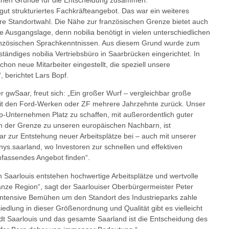
gut strukturiertes Fachkräfteangebot. Das war ein weiteres
re Standortwahl. Die Nähe zur französischen Grenze bietet auch
e Ausgangslage, denn nobilia benötigt in vielen unterschiedlichen
französischen Sprachkenntnissen. Aus diesem Grund wurde zum
tändiges nobilia Vertriebsbüro in Saarbrücken eingerichtet. In
hon neue Mitarbeiter eingestellt, die speziell unsere
 berichtet Lars Bopf.
gwSaar, freut sich: „Ein großer Wurf – vergleichbar große
mit den Ford-Werken oder ZF mehrere Jahrzehnte zurück. Unser
op-Unternehmen Platz zu schaffen, mit außerordentlich guter
n der Grenze zu unseren europäischen Nachbarn, ist
r zur Entstehung neuer Arbeitsplätze bei – auch mit unserer
s.saarland, wo Investoren zur schnellen und effektiven
mfassendes Angebot finden“.
in Saarlouis entstehen hochwertige Arbeitsplätze und wertvolle
 ganze Region“, sagt der Saarlouiser Oberbürgermeister Peter
ntensive Bemühen um den Standort des Industrieparks zahle
edlung in dieser Größenordnung und Qualität gibt es vielleicht
adt Saarlouis und das gesamte Saarland ist die Entscheidung des