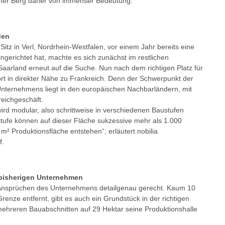
orfer Berg daher von immenser Bedeutung.“
den
z in Verl, Nordrhein-Westfalen, vor einem Jahr bereits eine
ingerichtet hat, machte es sich zunächst im restlichen
aarland erneut auf die Suche. Nun nach dem richtigen Platz für
rt in direkter Nähe zu Frankreich. Denn der Schwerpunkt der
nternehmens liegt in den europäischen Nachbarländern, mit
eichgeschäft.
rd modular, also schrittweise in verschiedenen Baustufen
ustufe können auf dieser Fläche sukzessive mehr als 1.000
 m² Produktionsfläche entstehen“, erläutert nobilia
f.
 bisherigen Unternehmen
 Ansprüchen des Unternehmens detailgenau gerecht. Kaum 10
enze entfernt, gibt es auch ein Grundstück in der richtigen
 mehreren Bauabschnitten auf 29 Hektar seine Produktionshalle