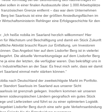
bei sollen in einer finalen Ausbaustufe über 1.000 Arbeitsplätze
er französischen Grenze entfernt – das war dem Unternehmen
 Berg bei Saarlouis ist eine der größten Ansiedlungsflächen im
Wirtschaftsministerin Rehlinger eine Erfolgsgeschichte für den
: „Ich heiße nobilia im Saarland herzlich willkommen! Hier
n für Wachstum und Beschäftigung und damit ein Stück Zukunft
ftliche Aktivität braucht Raum zur Entfaltung, um Investoren
nnen. Das Angebot hier auf dem Lisdorfer Berg ist in vielerlei
begehrt. Die aktuelle Vermarktungslage auf dem Lisdorfer Berg
äche ja eine der letzten, die verfügbar waren. Das bekräftigt uns in
Industrieflächen an der Saar. Es freut mich sehr, dass wir damit
rt Saarland einmal mehr stärken können.“
obilia nach Deutschland der zweitwichtigste Markt im Portfolio.
er Standort Saarlouis im Saarland aus unserer Sicht
arlouis ist grenznah gelegen. Insofern kommen wir unseren
iteren südeuropäischen Ländern geografisch ein gutes Stück
e und Lieferzeiten und führt so zu einer optimierten Logistik.
iegebiet Lisdorfer Berg durch eine sehr gute Verkehrsanbindung
lichen Gründe für die Entscheidung zusammen.