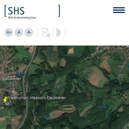
A+
A
A-