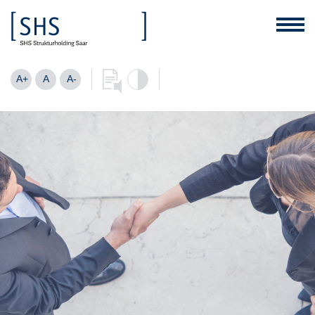
A+
A
A-