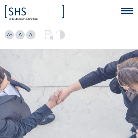
A+
A
A-